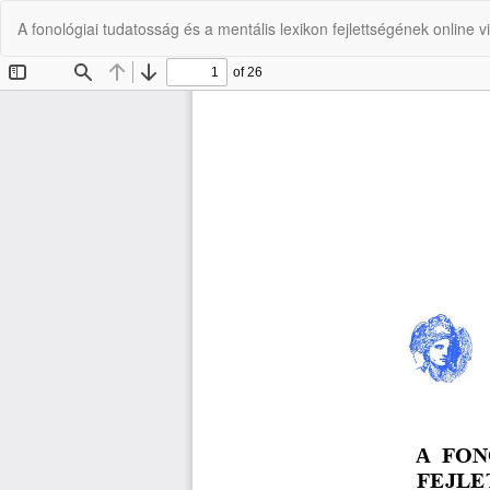
Vissza
A fonológiai tudatosság és a mentális lexikon fejlettségének online 
a
cikk
részleteihez