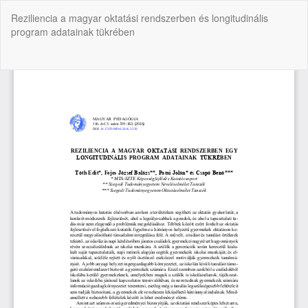
Vissza
Reziliencia a magyar oktatási rendszerben és longitudinális
a
program adatainak tükrében
cikk
részleteihez
Let
P
Le