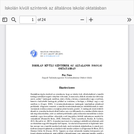
Vissza
Let
P
Iskolán kívüli színterek az általános iskolai oktatásban
a
Le
cikk
részleteihez