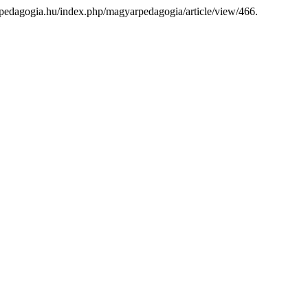
arpedagogia.hu/index.php/magyarpedagogia/article/view/466.