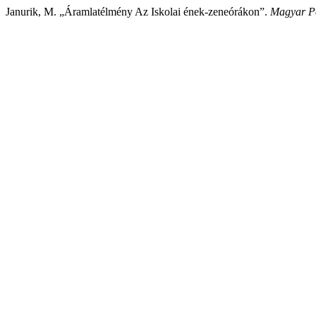
Janurik, M. „Áramlatélmény Az Iskolai ének-zeneórákon”.
Magyar P