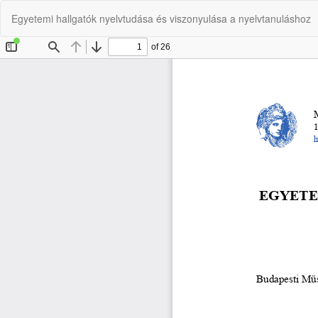
Vissza
Egyetemi hallgatók nyelvtudása és viszonyulása a nyelvtanuláshoz
a
cikk
részleteihez