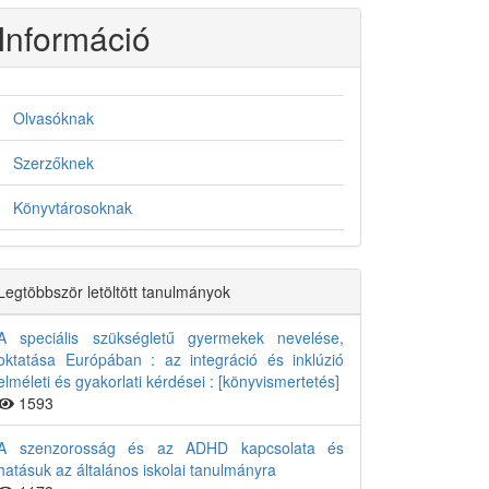
Információ
Olvasóknak
Szerzőknek
Könyvtárosoknak
Legtöbbször letöltött tanulmányok
A speciális szükségletű gyermekek nevelése,
oktatása Európában : az integráció és inklúzió
elméleti és gyakorlati kérdései : [könyvismertetés]
1593
A szenzorosság és az ADHD kapcsolata és
hatásuk az általános iskolai tanulmányra