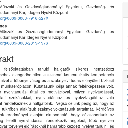
ó
 Műszaki és Gazdaságtudományi Egyetem, Gazdaság- és
e
udományi Kar, Idegen Nyelvi Központ
nt
id.org/0009-0003-7916-527X
gnes
 Műszaki és Gazdaságtudományi Egyetem Gazdaság- és
udományi Kar Idegen Nyelvi Központ
id.org/0009-0008-2819-1976
rakt
felsőoktatásban tanuló hallgatók sikeres nemzetközi
éséhez elengedhetetlen a szakmai kommunikatív kompetencia
 mivel a többnyelvűség és a szaknyelvi tudás előnyöket biztosít
lt munkaerőpiacon. Kutatásunk célja annak feltérképezése volt,
 nyelvtanulási úttal és motivációval, milyen nyelvtudással,
álati szokásokkal, nyelvtudáshoz és nyelvvizsgákhoz való
al rendelkeznek a hallgatóink. Végső célunk pedig az, hogy az
tükrében alakítsuk szaknyelvoktatásunk tartalmát. Kérdőíves
ünk eredményei alapján elmondható, hogy célcsoportunk az
ag feletti nyelvtudással rendelkezik angolból, több nyelven
gyar törvényi előírásoknál hamarabb kezdett nyelvet tanulni, és