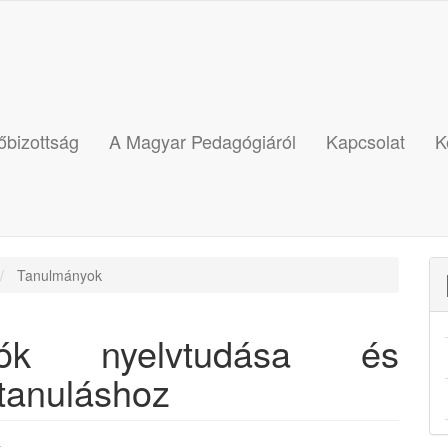
őbizottság
A Magyar Pedagógiáról
Kapcsolat
K
Tanulmányok
atók nyelvtudása és
vtanuláshoz