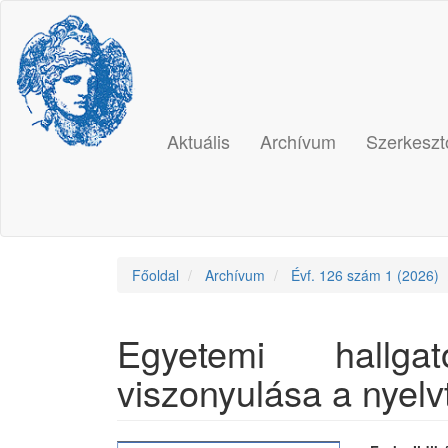
Main
Navigation
Main
Content
Sidebar
Aktuális
Archívum
Szerkeszt
Főoldal
Archívum
Évf. 126 szám 1 (2026)
Egyetemi hallg
viszonyulása a nyel