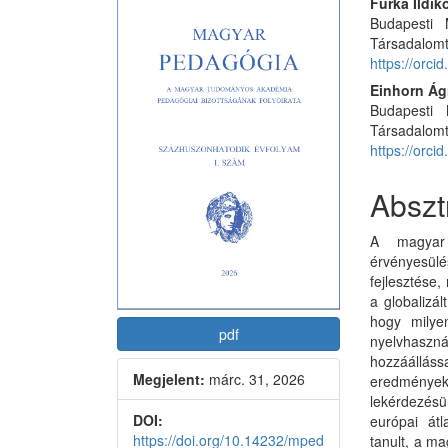
Article
Main
Furka Ildik
Budapesti
Sidebar
Articl
Társadalomt
Conte
https://orc
Einhorn Á
Budapesti
Társadalomt
https://orc
Abszt
A magyar 
érvényesül
fejlesztése,
a globalizá
hogy milyen
pdf
nyelvhaszn
hozzáálláss
Megjelent:
márc. 31, 2026
eredmények 
lekérdezés
DOI:
európai átl
https://doi.org/10.14232/mped
tanult, a ma