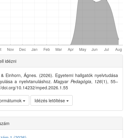
e
ll idézni
ls
, & Einhorn, Ágnes. (2026). Egyetemi hallgatók nyelvtudása
nyulása a nyelvtanuláshoz.
Magyar Pedagógia
,
126
(1), 55–
://doi.org/10.14232/mped.2026.1.55
 formátumok
Idézés letöltése
 szám
szám 1 (2026)