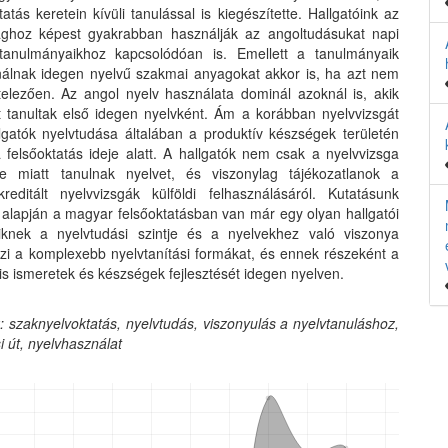
atás keretein kívüli tanulással is kiegészítette. Hallgatóink az
aghoz képest gyakrabban használják az angoltudásukat napi
 tanulmányaikhoz kapcsolódóan is. Emellett a tanulmányaik
álnak idegen nyelvű szakmai anyagokat akkor is, ha azt nem
ötelezően. Az angol nyelv használata dominál azoknál is, akik
 tanultak első idegen nyelvként. Ám a korábban nyelvvizsgát
llgatók nyelvtudása általában a produktív készségek területén
a felsőoktatás ideje alatt. A hallgatók nem csak a nyelvvizsga
e miatt tanulnak nyelvet, és viszonylag tájékozatlanok a
editált nyelvvizsgák külföldi felhasználásáról. Kutatásunk
alapján a magyar felsőoktatásban van már egy olyan hallgatói
iknek a nyelvtudási szintje és a nyelvekhez való viszonya
szi a komplexebb nyelvtanítási formákat, és ennek részeként a
is ismeretek és készségek fejlesztését idegen nyelven.
: szaknyelvoktatás,
nyelvtudás, viszonyulás a nyelvtanuláshoz,
i út, nyelvhasználat