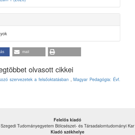
nyok
tás
mail
gtöbbet olvasott cikkei
alkozó szervezetek a felsőoktatásban
,
Magyar Pedagógia: Évf.
Felelős kiadó
Szegedi Tudományegyetem Bölcsészet- és Társadalom­tudományi Kar
Kiadó székhelye