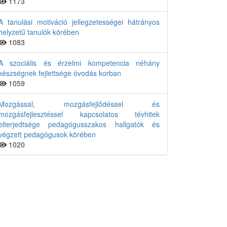
1173
A tanulási motiváció jellegzetességei hátrányos
helyzetű tanulók körében
1083
A szociális és érzelmi kompetencia néhány
készségnek fejlettsége óvodás korban
1059
Mozgással, mozgásfejlődéssel és
mozgásfejlesztéssel kapcsolatos tévhitek
elterjedtsége pedagógusszakos hallgatók és
végzett pedagógusok körében
1020