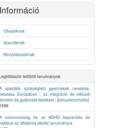
Információ
Olvasóknak
Szerzőknek
Könyvtárosoknak
Legtöbbször letöltött tanulmányok
A speciális szükségletű gyermekek nevelése,
oktatása Európában : az integráció és inklúzió
elméleti és gyakorlati kérdései : [könyvismertetés]
1596
A szenzorosság és az ADHD kapcsolata és
hatásuk az általános iskolai tanulmányra