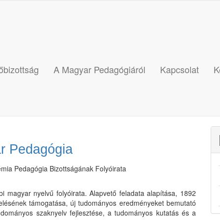
őbizottság
A Magyar Pedagógiáról
Kapcsolat
K
r Pedagógia
ia Pedagógia Bizottságának Folyóirata
magyar nyelvű folyóirata. Alapvető feladata alapítása, 1892
velésének támogatása, új tudományos eredményeket bemutató
udományos szaknyelv fejlesztése, a tudományos kutatás és a