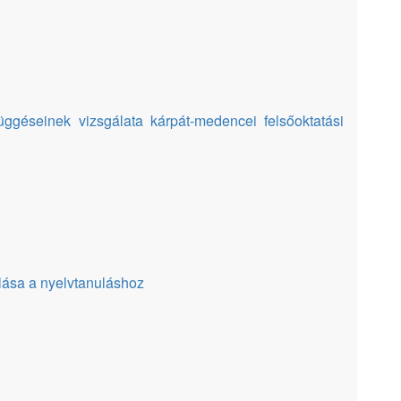
ggéseinek vizsgálata kárpát-medencei felsőoktatási
lása a nyelvtanuláshoz