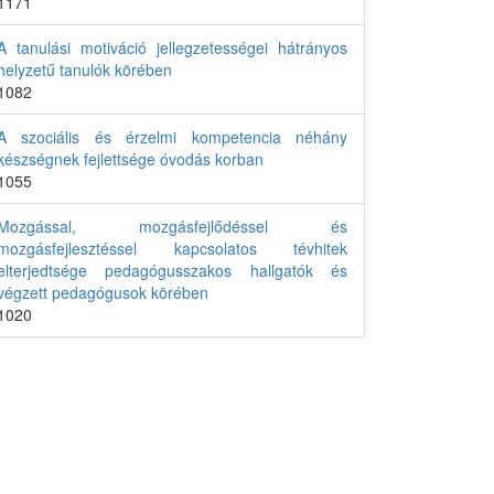
1171
A tanulási motiváció jellegzetességei hátrányos
helyzetű tanulók körében
1082
A szociális és érzelmi kompetencia néhány
készségnek fejlettsége óvodás korban
1055
Mozgással, mozgásfejlődéssel és
mozgásfejlesztéssel kapcsolatos tévhitek
elterjedtsége pedagógusszakos hallgatók és
végzett pedagógusok körében
1020