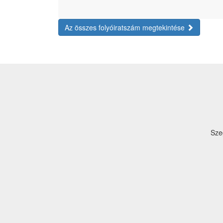
Az összes folyóiratszám megtekintése
Sze