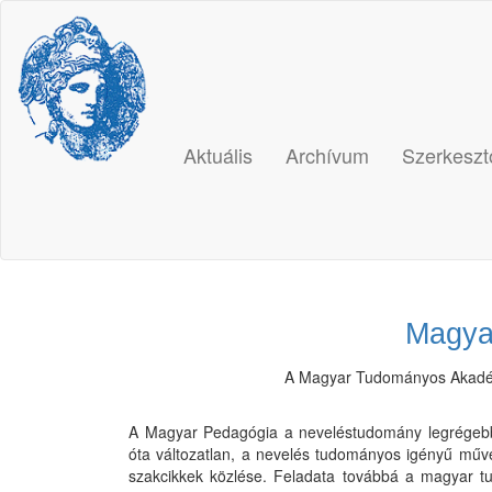
Main
Navigation
Main
Content
Sidebar
Aktuális
Archívum
Szerkeszt
Magya
A Magyar Tudományos Akadém
A Magyar Pedagógia a neveléstudomány legrégebbi 
óta változatlan, a nevelés tudományos igényű mű
szakcikkek közlése. Feladata továbbá a magyar t