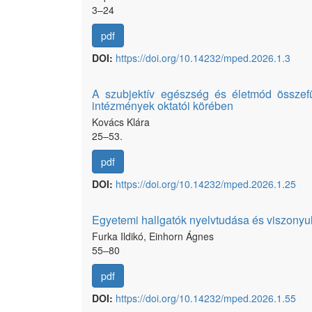
3–24
pdf
DOI:
https://doi.org/10.14232/mped.2026.1.3
A szubjektív egészség és életmód összefü
intézmények oktatói körében
Kovács Klára
25–53.
pdf
DOI:
https://doi.org/10.14232/mped.2026.1.25
Egyetemi hallgatók nyelvtudása és viszonyu
Furka Ildikó, Einhorn Ágnes
55–80
pdf
DOI:
https://doi.org/10.14232/mped.2026.1.55