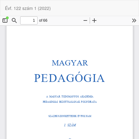
Vissza
Let
P
Évf. 122 szám 1 (2022)
a
Le
cikk
részleteihez