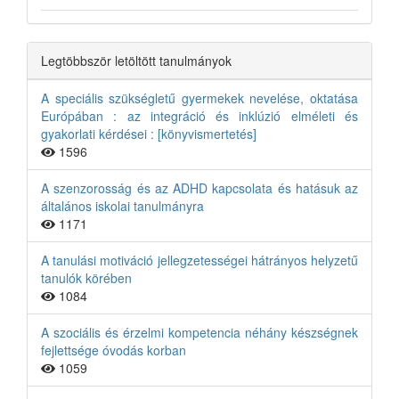
Legtöbbször letöltött tanulmányok
A speciális szükségletű gyermekek nevelése, oktatása
Európában : az integráció és inklúzió elméleti és
gyakorlati kérdései : [könyvismertetés]
1596
A szenzorosság és az ADHD kapcsolata és hatásuk az
általános iskolai tanulmányra
1171
A tanulási motiváció jellegzetességei hátrányos helyzetű
tanulók körében
1084
A szociális és érzelmi kompetencia néhány készségnek
fejlettsége óvodás korban
1059