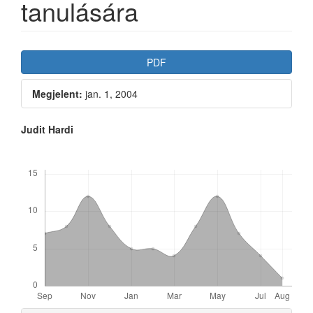
tanulására
Article
PDF
Sidebar
Megjelent:
jan. 1, 2004
Main
Judit Hardi
Article
Letöltések
Content