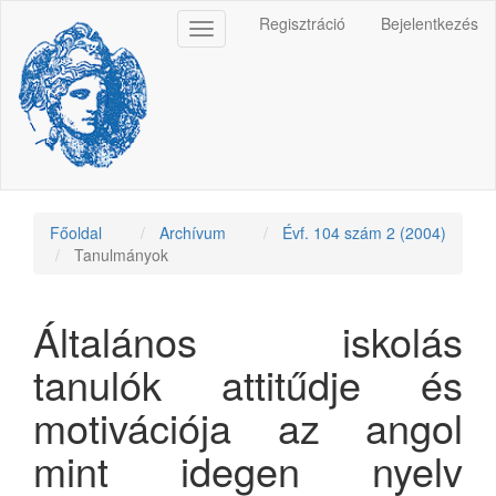
Main
Regisztráció
Bejelentkezés
Toggle
Navigation
navigation
Main
Content
Sidebar
Főoldal
Archívum
Évf. 104 szám 2 (2004)
Tanulmányok
Általános iskolás
tanulók attitűdje és
motivációja az angol
mint idegen nyelv