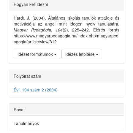
Article
Hogyan kell idézni
Details
Hardi, J. (2004). Általános iskolás tanulók attitűdje és
motivációja az angol mint idegen nyelv tanulására.
Magyar Pedagógia
,
104
(2), 225–242. Elérés forrás
https://www.magyarpedagogia.hu/index.php/magyarped
agogia/article/view/312
Idézet formátumok
Idézés letöltése
Folyóirat szám
Évf. 104 szám 2 (2004)
Rovat
Tanulmányok