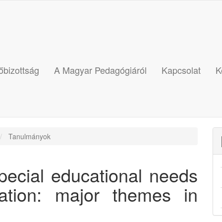
őbizottság
A Magyar Pedagógiáról
Kapcsolat
K
Tanulmányok
Special educational needs
ation: major themes in