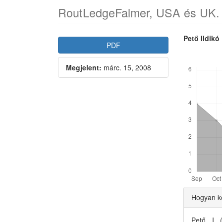
RoutLedgeFalmer, USA és UK. 2
Article
Main
Pető Ildikó
PDF
Sidebar
Articl
Letöltések
Megjelent:
márc. 15, 2008
Conte
Articl
Hogyan ke
Detai
Pető, I. 