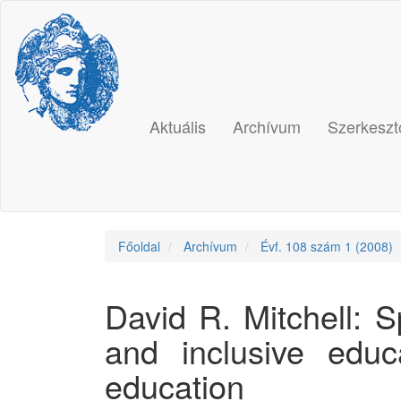
Main
Navigation
Main
Content
Sidebar
Aktuális
Archívum
Szerkeszt
Főoldal
Archívum
Évf. 108 szám 1 (2008)
David R. Mitchell: 
and inclusive educ
education