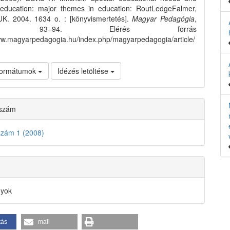
e education: major themes in education: RoutLedgeFalmer,
K. 2004. 1634 o. : [könyvismertetés].
Magyar Pedagógia
,
), 93–94. Elérés forrás
ww.magyarpedagogia.hu/index.php/magyarpedagogia/article/
 formátumok
Idézés letöltése
 szám
szám 1 (2008)
nyok
tás
mail