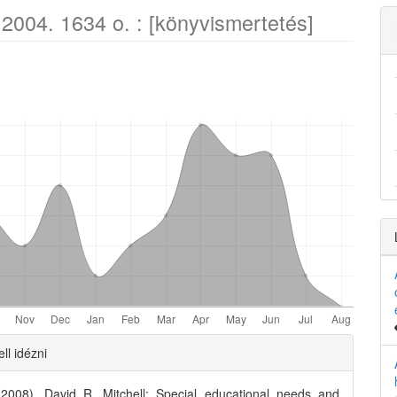
004. 1634 o. : [könyvismertetés]
e
nt
e
ll idézni
ls
(2008). David R. Mitchell: Special educational needs and