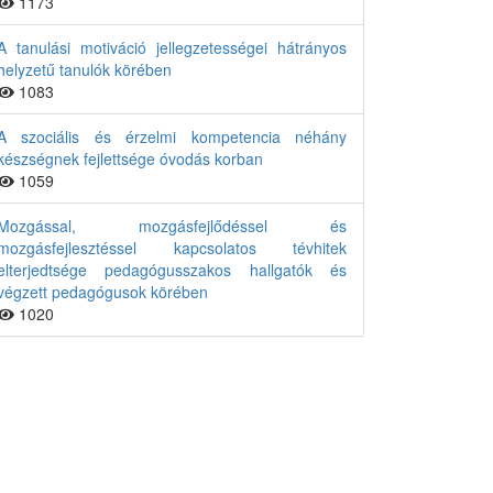
1173
A tanulási motiváció jellegzetességei hátrányos
helyzetű tanulók körében
1083
A szociális és érzelmi kompetencia néhány
készségnek fejlettsége óvodás korban
1059
Mozgással, mozgásfejlődéssel és
mozgásfejlesztéssel kapcsolatos tévhitek
elterjedtsége pedagógusszakos hallgatók és
végzett pedagógusok körében
1020