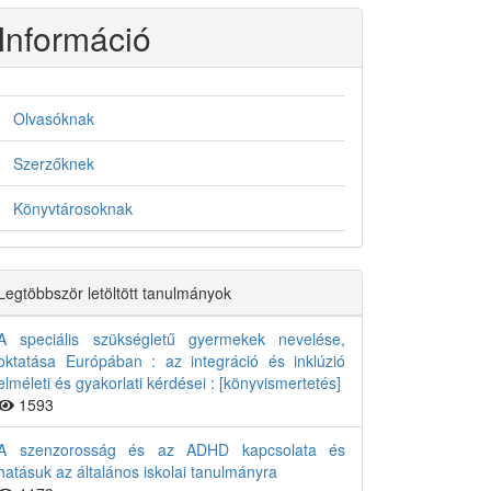
Információ
Olvasóknak
Szerzőknek
Könyvtárosoknak
Legtöbbször letöltött tanulmányok
A speciális szükségletű gyermekek nevelése,
oktatása Európában : az integráció és inklúzió
elméleti és gyakorlati kérdései : [könyvismertetés]
1593
A szenzorosság és az ADHD kapcsolata és
hatásuk az általános iskolai tanulmányra