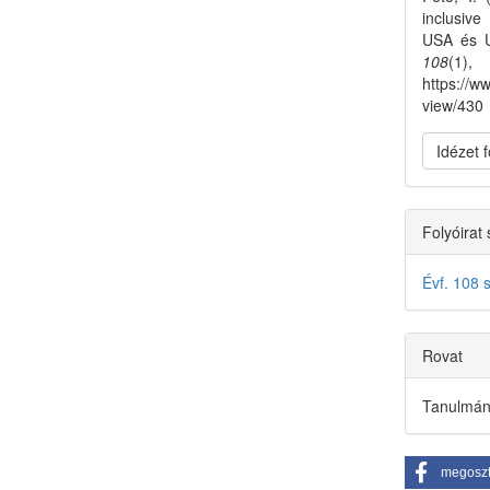
inclusiv
USA és U
108
(1
https://w
view/430
Idézet
Folyóirat
Évf. 108 
Rovat
Tanulmá
megosz