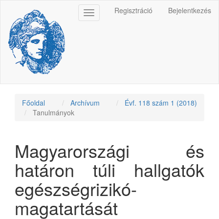
Main
Regisztráció
Bejelentkezés
Toggle
Navigation
navigation
Main
Content
Sidebar
Főoldal
Archívum
Évf. 118 szám 1 (2018)
Tanulmányok
Magyarországi és
határon túli hallgatók
egészségrizikó-
magatartását