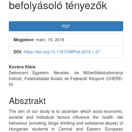
befolyásoló tényezők
Article
PDF
Sidebar
Megjelent:
márc. 15, 2018
DOI:
https://doi.org/10.17670/MPed.2018.1.27
Main
Kovács Klára
Debreceni Egyetem Nevelés- és Művelődéstudományi
Article
Intézet; Felsőoktatási Kutató és Fejlesztő Központ (CHERD-
Content
H)
Absztrakt
The aim of our study is to ascertain which socio-economic,
societal and individual factors influence the health risk
behaviour (smoking, binge drinking and substance abuse) of
Hungarian students in Central and Eastern European