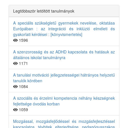
Legtöbbször letöltött tanulmányok
A speciális szükségletű gyermekek nevelése, oktatása
Európában : az integráció és inklúzió elméleti és
gyakorlati kérdései : [könyvismertetés]
1596
A szenzorosság és az ADHD kapcsolata és hatásuk az
általános iskolai tanulmányra
1171
A tanulási motiváció jellegzetességei hátrányos helyzetű
tanulók körében
1084
A szociális és érzelmi kompetencia néhány készségnek
fejlettsége óvodás korban
1059
Mozgással, mozgásfejlődéssel és mozgásfejlesztéssel
kapcsolatos tévhitek elterjedtsége pedagógusszakos