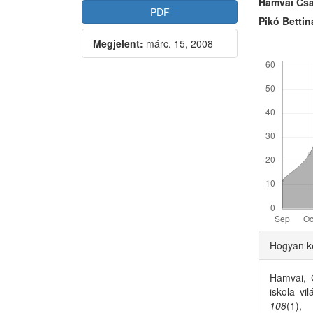
Article
Main
Hamvai Cs
PDF
Sidebar
Articl
Pikó Bettin
Megjelent:
márc. 15, 2008
Conte
Letöltések
Articl
Hogyan ke
Detai
Hamvai, C
iskola vi
108
(1