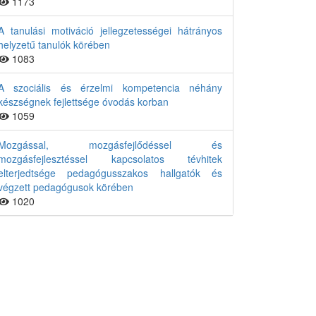
1173
A tanulási motiváció jellegzetességei hátrányos
helyzetű tanulók körében
1083
A szociális és érzelmi kompetencia néhány
készségnek fejlettsége óvodás korban
1059
Mozgással, mozgásfejlődéssel és
mozgásfejlesztéssel kapcsolatos tévhitek
elterjedtsége pedagógusszakos hallgatók és
végzett pedagógusok körében
1020