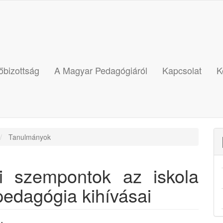
őbizottság
A Magyar Pedagógiáról
Kapcsolat
K
Tanulmányok
ai szempontok az iskola
 pedagógia kihívásai