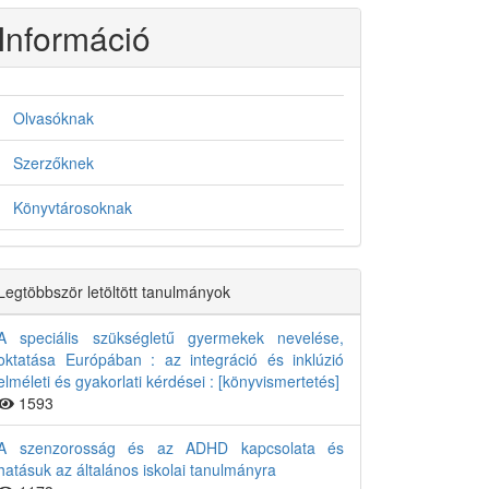
Információ
Olvasóknak
Szerzőknek
Könyvtárosoknak
Legtöbbször letöltött tanulmányok
A speciális szükségletű gyermekek nevelése,
oktatása Európában : az integráció és inklúzió
elméleti és gyakorlati kérdései : [könyvismertetés]
1593
A szenzorosság és az ADHD kapcsolata és
hatásuk az általános iskolai tanulmányra