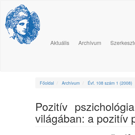
Main
Navigation
Main
Content
Sidebar
Aktuális
Archívum
Szerkeszt
Főoldal
Archívum
Évf. 108 szám 1 (2008)
Pozitív pszichológi
világában: a pozitív