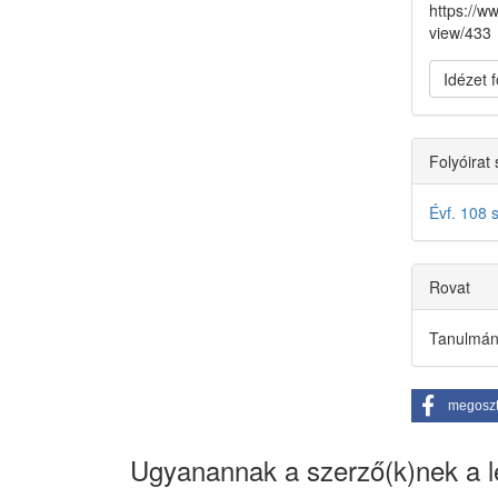
https://w
view/433
Idézet
Folyóirat
Évf. 108 
Rovat
Tanulmá
megosz
Ugyanannak a szerző(k)nek a le