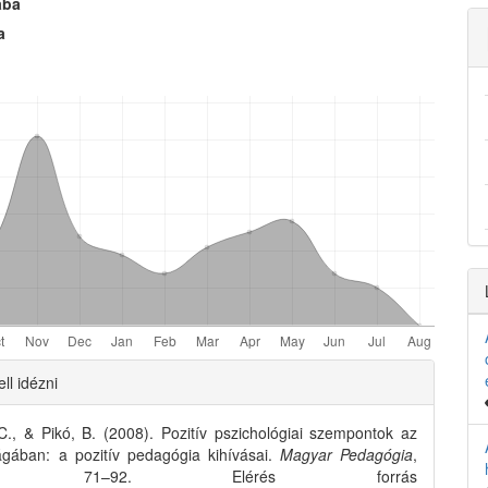
aba
e
a
nt
e
ll idézni
ls
., & Pikó, B. (2008). Pozitív pszichológiai szempontok az
lágában: a pozitív pedagógia kihívásai.
Magyar Pedagógia
,
), 71–92. Elérés forrás