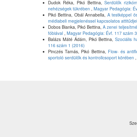
Dudok Réka, Pikó Bettina,
Serdülők rizikó
nehézségek tükrében
,
Magyar Pedagógia: Év
Pikó Bettina, Obál Annabella,
A testképpel ö
médiabeli megjelenéssel kapcsolatos attitűdj
Dobos Bianka, Pikó Bettina,
A zenei teljesítm
fóbiával
,
Magyar Pedagógia: Évf. 117 szám 3
Balázs Máté Ádám, Pikó Bettina,
Szociális 
116 szám 1 (2016)
Pinczés Tamás, Pikó Bettina,
Flow- és anti
sportoló serdülők és kontrollcsoport körében
Sze