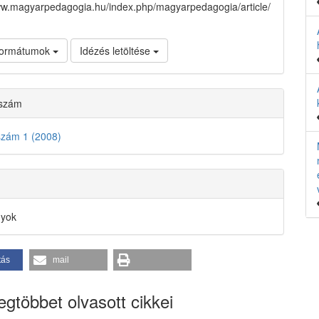
ww.magyarpedagogia.hu/index.php/magyarpedagogia/article/
 formátumok
Idézés letöltése
 szám
szám 1 (2008)
nyok
tás
mail
gtöbbet olvasott cikkei