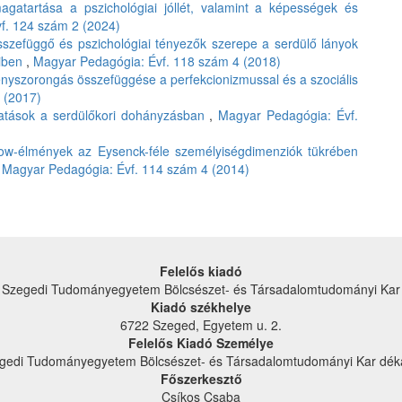
magatartása a pszichológiai jóllét, valamint a képességek és
f. 124 szám 2 (2024)
sszefüggő és pszichológiai tényezők szerepe a serdülő lányok
eiben
,
Magyar Pedagógia: Évf. 118 szám 4 (2018)
ényszorongás összefüggése a perfekcionizmussal és a szociális
 (2017)
hatások a serdülőkori dohányzásban
,
Magyar Pedagógia: Évf.
flow-élmények az Eysenck-féle személyiségdimenziók tükrében
,
Magyar Pedagógia: Évf. 114 szám 4 (2014)
Felelős kiadó
Szegedi Tudományegyetem Bölcsészet- és Társadalom­tudományi Kar
Kiadó székhelye
6722 Szeged, Egyetem u. 2.
Felelős Kiadó Személye
gedi Tudományegyetem Bölcsészet- és Társadalom­tudományi Kar dék
Főszerkesztő
Csíkos Csaba