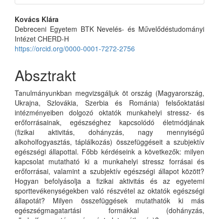
Main
Kovács Klára
Debreceni Egyetem BTK Nevelés- és Művelődéstudományi
Article
Intézet CHERD-H
Content
https://orcid.org/0000-0001-7272-2756
Absztrakt
Tanulmányunkban megvizsgáljuk öt ország (Magyarország,
Ukrajna, Szlovákia, Szerbia és Románia) felsőoktatási
intézményeiben dolgozó oktatók munkahelyi stressz- és
erőforrásainak, egészséghez kapcsolódó életmódjának
(fizikai aktivitás, dohányzás, nagy mennyiségű
alkoholfogyasztás, táplálkozás) összefüggéseit a szubjektív
egészségi állapottal. Főbb kérdéseink a következők: milyen
kapcsolat mutatható ki a munkahelyi stressz forrásai és
erőforrásai, valamint a szubjektív egészségi állapot között?
Hogyan befolyásolja a fizikai aktivitás és az egyetemi
sporttevékenységekben való részvétel az oktatók egészségi
állapotát? Milyen összefüggések mutathatók ki más
egészségmagatartási formákkal (dohányzás,