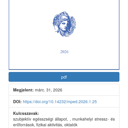
pdf
Megjelent:
márc. 31, 2026
DOI:
https://doi.org/10.14232/mped.2026.1.25
Kulcsszavak:
szubjektív egésszségi állapot, , munkahelyi stressz- és
erőforrások, fizikai aktivitás, oktatók