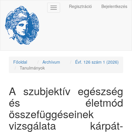
Main
Regisztráció
Bejelentkezés
Toggle
Navigation
navigation
Main
Content
Sidebar
Főoldal
Archívum
Évf. 126 szám 1 (2026)
Tanulmányok
A szubjektív egészség
és életmód
összefüggéseinek
vizsgálata kárpát-