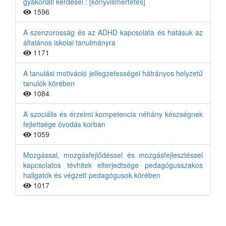
gyakorlati kérdései : [könyvismertetés]
1596
A szenzorosság és az ADHD kapcsolata és hatásuk az
általános iskolai tanulmányra
1171
A tanulási motiváció jellegzetességei hátrányos helyzetű
tanulók körében
1084
A szociális és érzelmi kompetencia néhány készségnek
fejlettsége óvodás korban
1059
Mozgással, mozgásfejlődéssel és mozgásfejlesztéssel
kapcsolatos tévhitek elterjedtsége pedagógusszakos
hallgatók és végzett pedagógusok körében
1017