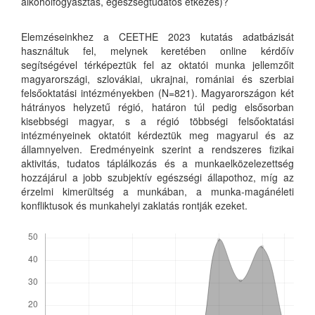
alkoholfogyasztás, egészségtudatos étkezés)?
Elemzéseinkhez a CEETHE 2023 kutatás adatbázisát
használtuk fel, melynek keretében online kérdőív
segítségével térképeztük fel az oktatói munka jellemzőit
magyarországi, szlovákiai, ukrajnai, romániai és szerbiai
felsőoktatási intézményekben (N=821). Magyarországon két
hátrányos helyzetű régió, határon túl pedig elsősorban
kisebbségi magyar, s a régió többségi felsőoktatási
intézményeinek oktatóit kérdeztük meg magyarul és az
államnyelven. Eredményeink szerint a rendszeres fizikai
aktivitás, tudatos táplálkozás és a munkaelközelezettség
hozzájárul a jobb szubjektív egészségi állapothoz, míg az
érzelmi kimerültség a munkában, a munka-magánéleti
konfliktusok és munkahelyi zaklatás rontják ezeket.
Letöltések