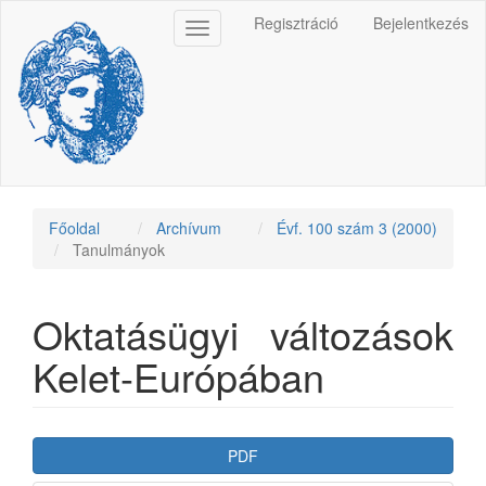
Main
Regisztráció
Bejelentkezés
Toggle
Navigation
navigation
Main
Content
Sidebar
Főoldal
Archívum
Évf. 100 szám 3 (2000)
Tanulmányok
Oktatásügyi változások
Kelet-Európában
Article
PDF