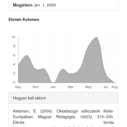
Sidebar
Megjelent:
jan. 1, 2000
Main
Elemér Kelemen
Article
Letöltések
Content
Article
Hogyan kell idézni
Details
Kelemen, E. (2000). Oktatásügyi változások Kelet-
Európában.
Magyar Pedagógia
,
100
(3), 315–330.
Elérés forrás