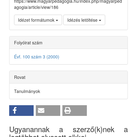
https://www.magyarpedagogia.hu/index.php/magyarped
agogia/article/view/186
Idézet formátumok
Idézés letöltése
Folyóirat szám
Évf. 100 szám 3 (2000)
Rovat
Tanulmányok
Ugyanannak a szerző(k)nek a
legtöbbet olvasott cikkei