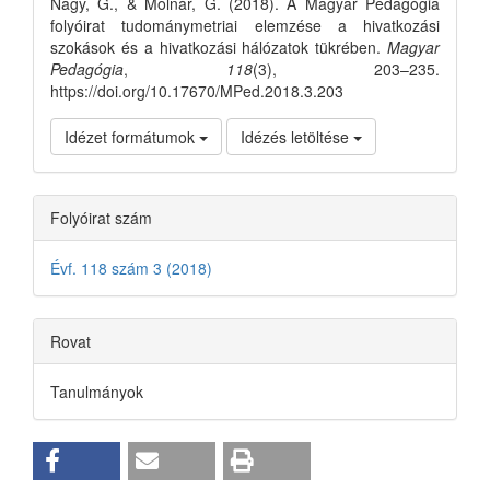
Nagy, G., & Molnár, G. (2018). A Magyar Pedagógia
folyóirat tudománymetriai elemzése a hivatkozási
szokások és a hivatkozási hálózatok tükrében.
Magyar
Pedagógia
,
118
(3), 203–235.
https://doi.org/10.17670/MPed.2018.3.203
Idézet formátumok
Idézés letöltése
Folyóirat szám
Évf. 118 szám 3 (2018)
Rovat
Tanulmányok