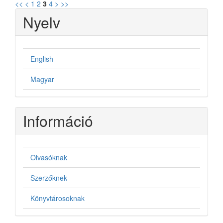
<<
<
1
2
3
4
>
>>
Nyelv
English
Magyar
Információ
Olvasóknak
Szerzőknek
Könyvtárosoknak