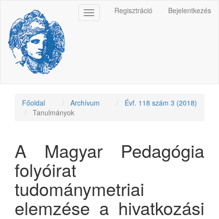
Main
Regisztráció
Bejelentkezés
Toggle
Navigation
navigation
Main
Content
Sidebar
Főoldal
Archívum
Évf. 118 szám 3 (2018)
Tanulmányok
A Magyar Pedagógia
folyóirat
tudománymetriai
elemzése a hivatkozási