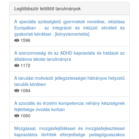
Legtöbbször letöltött tanulmányok
A speciális szükségletű gyermekek nevelése, oktatása
Európában : az integráció és inklúzió elméleti és
gyakorlati kérdései : [könyvismertetés]
1596
A szenzorosság és az ADHD kapcsolata és hatásuk az
általános iskolai tanulmányra
1172
A tanulási motiváció jellegzetességei hátrányos helyzetű
tanulók körében
1084
A szociális és érzelmi kompetencia néhány készségnek
fejlettsége óvodás korban
1060
Mozgással, mozgásfejlődéssel és mozgásfejlesztéssel
kapcsolatos tévhitek elterjedtsége pedagógusszakos