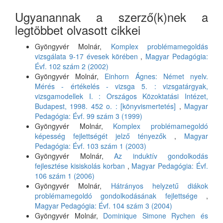
Ugyanannak a szerző(k)nek a
legtöbbet olvasott cikkei
Gyöngyvér Molnár,
Komplex problémamegoldás
vizsgálata 9-17 évesek körében
,
Magyar Pedagógia:
Évf. 102 szám 2 (2002)
Gyöngyvér Molnár,
Einhorn Ágnes: Német nyelv.
Mérés - értékelés - vizsga 5. : vizsgatárgyak,
vizsgamodellek I. : Országos Közoktatási Intézet,
Budapest, 1998. 452 o. : [könyvismertetés]
,
Magyar
Pedagógia: Évf. 99 szám 3 (1999)
Gyöngyvér Molnár,
Komplex problémamegoldó
képesség fejlettségét jelző tényezők
,
Magyar
Pedagógia: Évf. 103 szám 1 (2003)
Gyöngyvér Molnár,
Az induktív gondolkodás
fejlesztése kisiskolás korban
,
Magyar Pedagógia: Évf.
106 szám 1 (2006)
Gyöngyvér Molnár,
Hátrányos helyzetű diákok
problémamegoldó gondolkodásának fejlettsége
,
Magyar Pedagógia: Évf. 104 szám 3 (2004)
Gyöngyvér Molnár,
Dominique Simone Rychen és