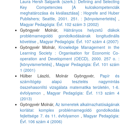
Laura Hersh Salganik (szerk.): Defining and Selecting
Key Competencies [A kulcskompetenciák
meghatározása és kiválasztása] : Hogrefe and Huber
Publishers; Seattle, 2001. 251. : [könyvismertetés]
,
Magyar Pedagógia: Évf. 102 szám 3 (2002)
Gyöngyvér Molnár,
Hátrányos helyzetű diákok
problémamegoldó gondolkodásának longitudinális
követése
,
Magyar Pedagógia: Évf. 107 szám 4 (2007)
Gyöngyvér Molnár,
Knowledge Management in the
Learning Society : Organisation for Economic Co-
operation and Development (OECD), 2000. 257 o. :
[könyvismertetés]
,
Magyar Pedagógia: Évf. 101 szám
1 (2001)
Hülber László, Molnár Gyöngyvér,
Papír és
számítógép alapú tesztelés nagymintás
összehasonlító vizsgálata matematika területén, 1-6.
évfolyamon
,
Magyar Pedagógia: Évf. 113 szám 4
(2013)
Gyöngyvér Molnár,
Az ismeretek alkalmazhatóságának
korlátai: komplex problémamegoldó gondolkodás
fejlettsége 7. és 11. évfolyamon
,
Magyar Pedagógia:
Évf. 106 szám 4 (2006)