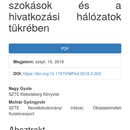
szokások és a
hivatkozási hálózatok
tükrében
Article
PDF
Sidebar
Megjelent:
szept. 15, 2018
DOI:
https://doi.org/10.17670/MPed.2018.3.203
Main
Nagy Gyula
SZTE Klebelsberg Könyvtár
Article
Molnár Gyöngyvér
Content
SZTE Neveléstudományi Intézet, Oktatáselméleti
Kutatócsoport
Absztrakt