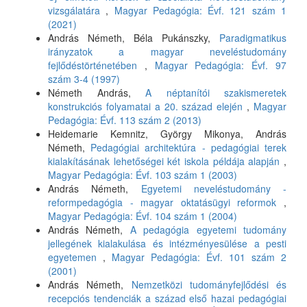
vizsgálatára
,
Magyar Pedagógia: Évf. 121 szám 1
(2021)
András Németh, Béla Pukánszky,
Paradigmatikus
irányzatok a magyar neveléstudomány
fejlődéstörténetében
,
Magyar Pedagógia: Évf. 97
szám 3-4 (1997)
Németh András,
A néptanítói szakismeretek
konstrukciós folyamatai a 20. század elején
,
Magyar
Pedagógia: Évf. 113 szám 2 (2013)
Heidemarie Kemnitz, György Mikonya, András
Németh,
Pedagógiai architektúra - pedagógiai terek
kialakításának lehetőségei két iskola példája alapján
,
Magyar Pedagógia: Évf. 103 szám 1 (2003)
András Németh,
Egyetemi neveléstudomány -
reformpedagógia - magyar oktatásügyi reformok
,
Magyar Pedagógia: Évf. 104 szám 1 (2004)
András Németh,
A pedagógia egyetemi tudomány
jellegének kialakulása és intézményesülése a pesti
egyetemen
,
Magyar Pedagógia: Évf. 101 szám 2
(2001)
András Németh,
Nemzetközi tudományfejlődési és
recepciós tendenciák a század első hazai pedagógiai