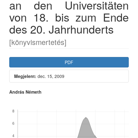
an den Universitäten
von 18. bis zum Ende
des 20. Jahrhunderts
[könyvismertetés]
Article
PDF
Sidebar
Megjelent:
dec. 15, 2009
Main
András Németh
Article
Letöltések
Content