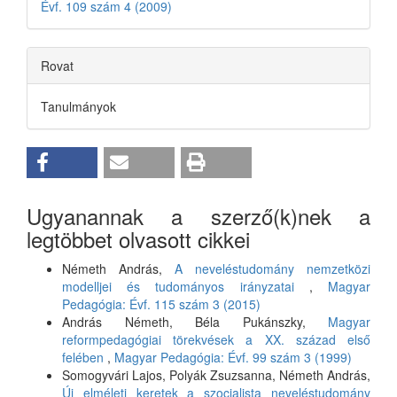
Évf. 109 szám 4 (2009)
Rovat
Tanulmányok
Ugyanannak a szerző(k)nek a
legtöbbet olvasott cikkei
Németh András,
A neveléstudomány nemzetközi
modelljei és tudományos irányzatai
,
Magyar
Pedagógia: Évf. 115 szám 3 (2015)
András Németh, Béla Pukánszky,
Magyar
reformpedagógiai törekvések a XX. század első
felében
,
Magyar Pedagógia: Évf. 99 szám 3 (1999)
Somogyvári Lajos, Polyák Zsuzsanna, Németh András,
Új elméleti keretek a szocialista neveléstudomány