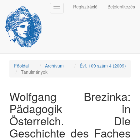
Main
Regisztráció
Bejelentkezés
Toggle
Navigation
navigation
Main
Content
Sidebar
Főoldal
Archívum
Évf. 109 szám 4 (2009)
Tanulmányok
Wolfgang Brezinka:
Pädagogik in
Österreich. Die
Geschichte des Faches