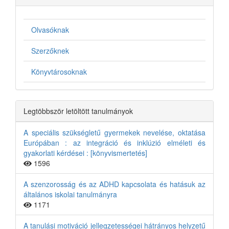
Olvasóknak
Szerzőknek
Könyvtárosoknak
Legtöbbször letöltött tanulmányok
A speciális szükségletű gyermekek nevelése, oktatása
Európában : az integráció és inklúzió elméleti és
gyakorlati kérdései : [könyvismertetés]
1596
A szenzorosság és az ADHD kapcsolata és hatásuk az
általános iskolai tanulmányra
1171
A tanulási motiváció jellegzetességei hátrányos helyzetű