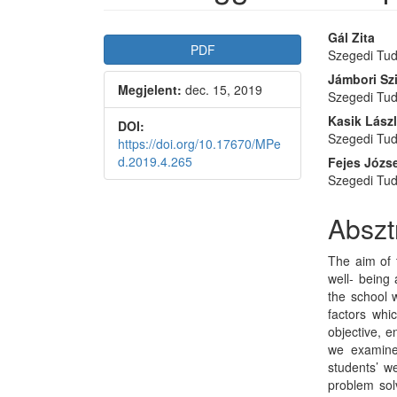
Article
Main
Gál Zita
PDF
Szegedi Tud
Sidebar
Articl
Jámbori Szi
Megjelent:
dec. 15, 2019
Conte
Szegedi Tud
Kasik Lász
DOI:
Szegedi Tu
https://doi.org/10.17670/MPe
d.2019.4.265
Fejes Józs
Szegedi Tu
Abszt
The aim of 
well- being
the school 
factors whic
objective, e
we examined
students’ w
problem solv