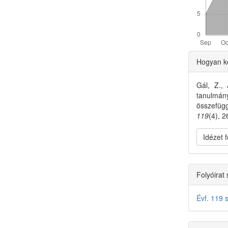
Articl
Hogyan ke
Detai
Gál, Z., 
tanulmány
összefüg
119
(4), 
Idézet
Folyóirat
Évf. 119 