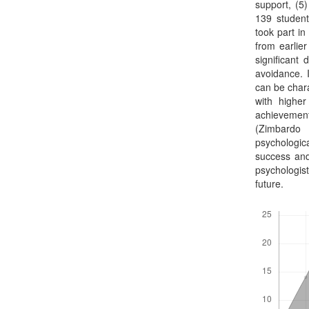
support, (5
139 student
took part in
from earlie
significant 
avoidance. 
can be chara
with higher
achievement 
(Zimbardo 
psychologi
success and
psychologis
future.
Letöltések