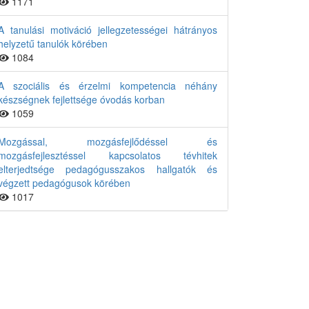
1171
A tanulási motiváció jellegzetességei hátrányos
helyzetű tanulók körében
1084
A szociális és érzelmi kompetencia néhány
készségnek fejlettsége óvodás korban
1059
Mozgással, mozgásfejlődéssel és
mozgásfejlesztéssel kapcsolatos tévhitek
elterjedtsége pedagógusszakos hallgatók és
végzett pedagógusok körében
1017