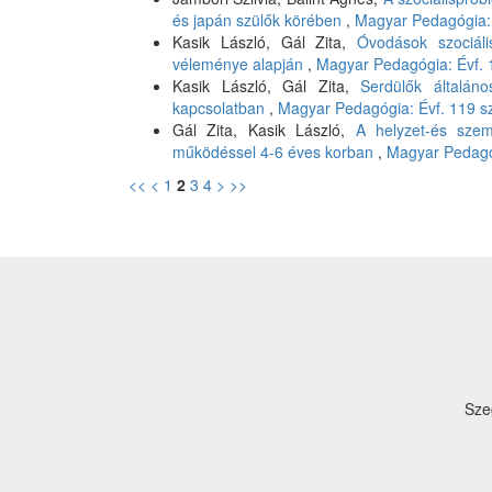
és japán szülők körében
,
Magyar Pedagógia: 
Kasik László, Gál Zita,
Óvodások szociál
véleménye alapján
,
Magyar Pedagógia: Évf. 
Kasik László, Gál Zita,
Serdülők általáno
kapcsolatban
,
Magyar Pedagógia: Évf. 119 s
Gál Zita, Kasik László,
A helyzet-és szem
működéssel 4-6 éves korban
,
Magyar Pedagó
<<
<
1
2
3
4
>
>>
Sze