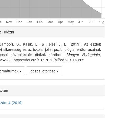
e
ll idézni
ls
Jámbori, S., Kasik, L., & Fejes, J. B. (2019). Az észlelt
i sikeresség és az iskolai jóllét pszichológiai erőforrásainak
gései középiskolás diákok körében.
Magyar Pedagógia
,
265–286. https://doi.org/10.17670/MPed.2019.4.265
 formátumok
Idézés letöltése
 szám
szám 4 (2019)