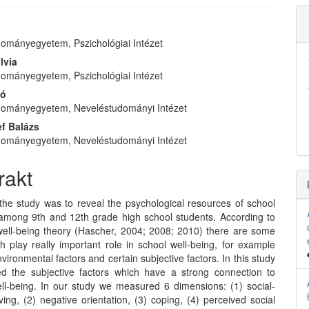
ományegyetem, Pszichológiai Intézet
e
lvia
nt
ományegyetem, Pszichológiai Intézet
ló
dományegyetem, Neveléstudományi Intézet
ef Balázs
dományegyetem, Neveléstudományi Intézet
rakt
the study was to reveal the psychological resources of school
 among 9th and 12th grade high school students. According to
well-being theory (Hascher, 2004; 2008; 2010) there are some
h play really important role in school well-being, for example
nvironmental factors and certain subjective factors. In this study
 the subjective factors which have a strong connection to
ell-being. In our study we measured 6 dimensions: (1) social-
ing, (2) negative orientation, (3) coping, (4) perceived social