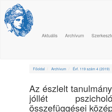
Main
Navigation
Main
Content
Sidebar
Aktuális
Archívum
Szerkeszt
Főoldal
Archívum
Évf. 119 szám 4 (2019)
Az észlelt tanulmány
jóllét pszichol
összefüggései közép