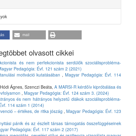
nyok
tás
mail
gtöbbet olvasott cikkei
kcionista és nem perfekcionista serdülők szociálisprobléma-
agyar Pedagógia: Évf. 121 szám 2 (2021)
tanulási motiváció kutatásában
,
Magyar Pedagógia: Évf. 114
, Hódi Ágnes, Szenczi Beáta,
A MARSI-R kérdőív kipróbálása és
 évfolyamon
,
Magyar Pedagógia: Évf. 124 szám 3. (2024)
trányos és nem hátrányos helyzetű diákok szociálisprobléma-
Évf. 114 szám 1 (2014)
rvenció – értékes, de ritka jószág
,
Magyar Pedagógia: Évf. 123
yitási pánik és az észlelt társas támogatás összefüggéseinek
gyar Pedagógia: Évf. 117 szám 2 (2017)
léma-megoldás, nevelési stílus és reziliencia vizsgálata magyar