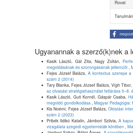
Rovat
Tanulmá
megosz
Ugyanannak a szerző(k)nek a le
Kasik László, Gál Zita, Nagy Zoltán,
Perfe
megoldásának és szorongásának jellemzői
,
M
Fejes József Balázs,
A kontextus szerepe a 
szám 2 (2014)
Tary Blanka, Fejes József Balázs, Vígh Tibor
az olvasási stratégiahasználat feltárása 5–8.
Kasik László, Guti Kornél, Gáspár Csaba,
Há
megoldó gondolkodása
,
Magyar Pedagógia: 
Kis Noémi, Fejes József Balázs,
Oktatási inte
szám 2 (2023)
Pribék Ildikó Katalin, Jámbori Szilvia,
A kapun
vizsgálata szegedi egyetemisták körében
,
Ma
Jámbori Szilvia, Bálint Ágnes,
A szociálisprob