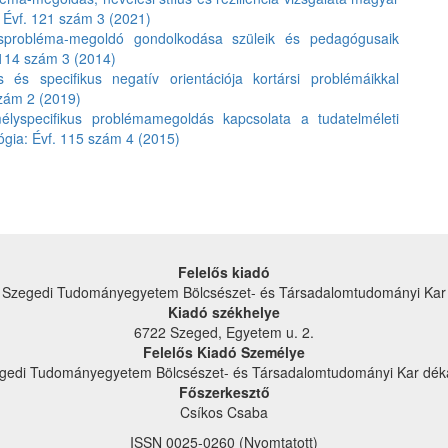
Évf. 121 szám 3 (2021)
isprobléma-megoldó gondolkodása szüleik és pedagógusaik
114 szám 3 (2014)
s és specifikus negatív orientációja kortársi problémáikkal
zám 2 (2019)
élyspecifikus problémamegoldás kapcsolata a tudatelméleti
gia: Évf. 115 szám 4 (2015)
Felelős kiadó
Szegedi Tudományegyetem Bölcsészet- és Társadalom­tudományi Kar
Kiadó székhelye
6722 Szeged, Egyetem u. 2.
Felelős Kiadó Személye
gedi Tudományegyetem Bölcsészet- és Társadalom­tudományi Kar dék
Főszerkesztő
Csíkos Csaba
ISSN 0025-0260 (Nyomtatott)