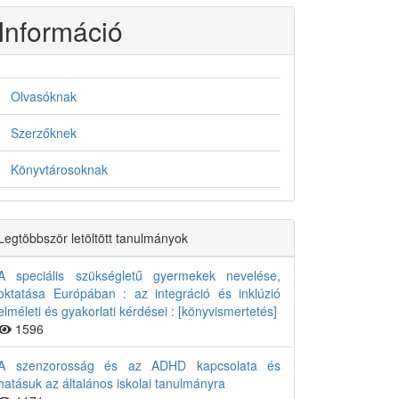
Információ
Olvasóknak
Szerzőknek
Könyvtárosoknak
Legtöbbször letöltött tanulmányok
A speciális szükségletű gyermekek nevelése,
oktatása Európában : az integráció és inklúzió
elméleti és gyakorlati kérdései : [könyvismertetés]
1596
A szenzorosság és az ADHD kapcsolata és
hatásuk az általános iskolai tanulmányra