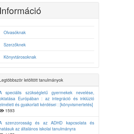
Információ
Olvasóknak
Szerzőknek
Könyvtárosoknak
Legtöbbször letöltött tanulmányok
A speciális szükségletű gyermekek nevelése,
oktatása Európában : az integráció és inklúzió
elméleti és gyakorlati kérdései : [könyvismertetés]
1593
A szenzorosság és az ADHD kapcsolata és
hatásuk az általános iskolai tanulmányra