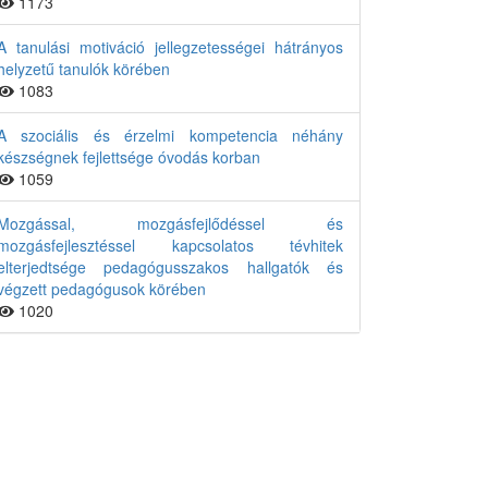
1173
A tanulási motiváció jellegzetességei hátrányos
helyzetű tanulók körében
1083
A szociális és érzelmi kompetencia néhány
készségnek fejlettsége óvodás korban
1059
Mozgással, mozgásfejlődéssel és
mozgásfejlesztéssel kapcsolatos tévhitek
elterjedtsége pedagógusszakos hallgatók és
végzett pedagógusok körében
1020