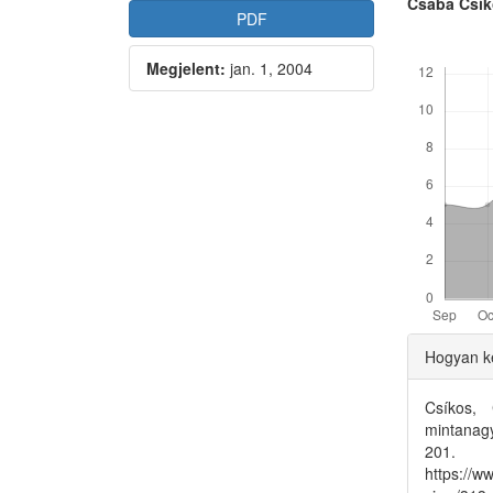
Article
Main
Csaba Csí
PDF
Sidebar
Articl
Letöltések
Megjelent:
jan. 1, 2004
Conte
Articl
Hogyan ke
Detai
Csíkos, 
mintanag
20
https://w