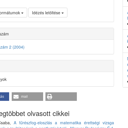
 formátumok
Idézés letöltése
 szám
szám 2 (2004)
nyok
tás
mail
gtöbbet olvasott cikkei
 Csaba,
A fűrészfog-eloszlás a matematika érettségi vizsga