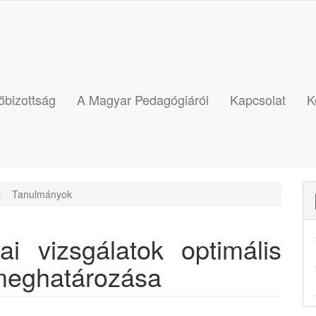
őbizottság
A Magyar Pedagógiáról
Kapcsolat
K
Tanulmányok
i vizsgálatok optimális
meghatározása