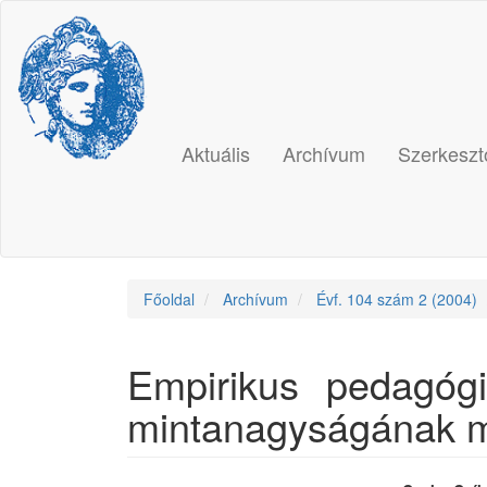
Main
Navigation
Main
Content
Sidebar
Aktuális
Archívum
Szerkeszt
Főoldal
Archívum
Évf. 104 szám 2 (2004)
Empirikus pedagógia
mintanagyságának 