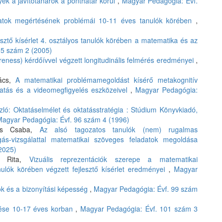
k a javítótanárok a ponthatár körül
,
Magyar Pedagógia: Évf.
datok megértésének problémái 10-11 éves tanulók körében
,
esztő kísérlet 4. osztályos tanulók körében a matematika és az
05 szám 2 (2005)
eness) kérdőívvel végzett longitudinális felmérés eredményei
,
lács,
A matematikai problémamegoldást kísérő metakognitív
tatás és a videomegfigyelés eszközeivel
,
Magyar Pedagógia:
ló: Oktatáselmélet és oktatásstratégia : Stúdium Könyvkiadó,
agyar Pedagógia: Évf. 96 szám 4 (1996)
íkos Csaba,
Az alsó tagozatos tanulók (nem) rugalmas
ás-vizsgálattal matematikai szöveges feladatok megoldása
2025)
en Rita,
Vizuális reprezentációk szerepe a matematikai
ulók körében végzett fejlesztő kísérlet eredményei
,
Magyar
ok és a bizonyítási képesség
,
Magyar Pedagógia: Évf. 99 szám
élése 10-17 éves korban
,
Magyar Pedagógia: Évf. 101 szám 3