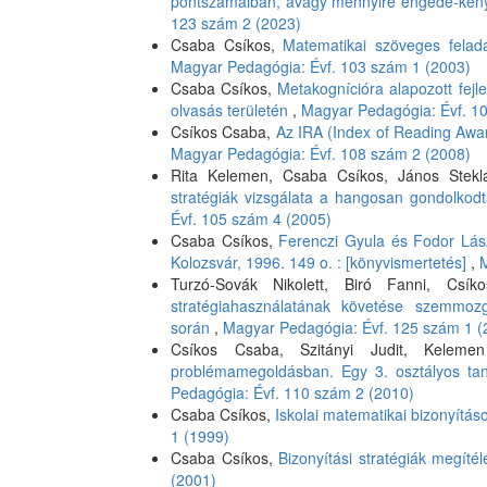
pontszámaiban, avagy mennyire engedé-kenye
123 szám 2 (2023)
Csaba Csíkos,
Matematikai szöveges fela
Magyar Pedagógia: Évf. 103 szám 1 (2003)
Csaba Csíkos,
Metakognícióra alapozott fejl
olvasás területén
,
Magyar Pedagógia: Évf. 1
Csíkos Csaba,
Az IRA (Index of Reading Awar
Magyar Pedagógia: Évf. 108 szám 2 (2008)
Rita Kelemen, Csaba Csíkos, János Stek
stratégiák vizsgálata a hangosan gondolkod
Évf. 105 szám 4 (2005)
Csaba Csíkos,
Ferenczi Gyula és Fodor Lász
Kolozsvár, 1996. 149 o. : [könyvismertetés]
,
M
Turzó-Sovák Nikolett, Biró Fanni, Cs
stratégiahasználatának követése szemmozg
során
,
Magyar Pedagógia: Évf. 125 szám 1 (
Csíkos Csaba, Szitányi Judit, Kelem
problémamegoldásban. Egy 3. osztályos tan
Pedagógia: Évf. 110 szám 2 (2010)
Csaba Csíkos,
Iskolai matematikai bizonyítás
1 (1999)
Csaba Csíkos,
Bizonyítási stratégiák megít
(2001)