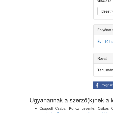
view/313
Idézet
Folyóirat
Évf. 104 
Rovat
Tanulmá
megosz
Ugyanannak a szerző(k)nek a le
Csapodi Csaba, Koncz Levente, Csíkos