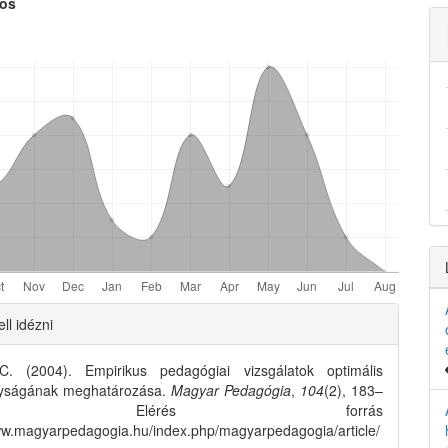
kos
e
nt
e
ll idézni
ls
C. (2004). Empirikus pedagógiai vizsgálatok optimális
yságának meghatározása.
Magyar Pedagógia
,
104
(2), 183–
1. Elérés forrás
ww.magyarpedagogia.hu/index.php/magyarpedagogia/article/