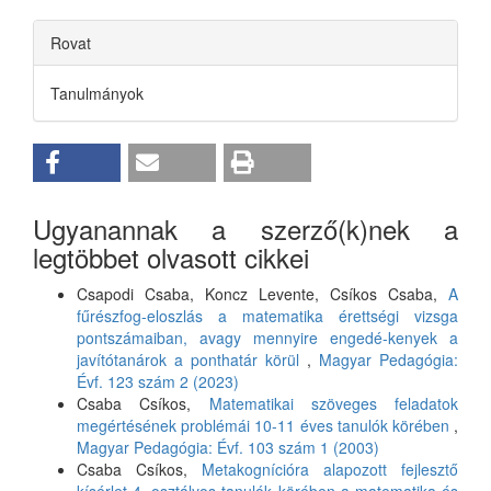
Rovat
Tanulmányok
Ugyanannak a szerző(k)nek a
legtöbbet olvasott cikkei
Csapodi Csaba, Koncz Levente, Csíkos Csaba,
A
fűrészfog-eloszlás a matematika érettségi vizsga
pontszámaiban, avagy mennyire engedé-kenyek a
javítótanárok a ponthatár körül
,
Magyar Pedagógia:
Évf. 123 szám 2 (2023)
Csaba Csíkos,
Matematikai szöveges feladatok
megértésének problémái 10-11 éves tanulók körében
,
Magyar Pedagógia: Évf. 103 szám 1 (2003)
Csaba Csíkos,
Metakognícióra alapozott fejlesztő