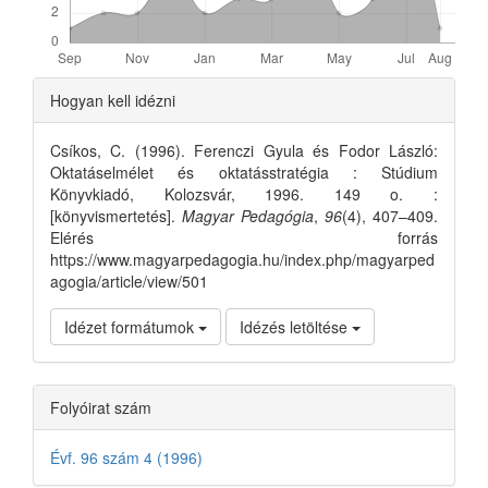
Article
Hogyan kell idézni
Details
Csíkos, C. (1996). Ferenczi Gyula és Fodor László:
Oktatáselmélet és oktatásstratégia : Stúdium
Könyvkiadó, Kolozsvár, 1996. 149 o. :
[könyvismertetés].
Magyar Pedagógia
,
96
(4), 407–409.
Elérés forrás
https://www.magyarpedagogia.hu/index.php/magyarped
agogia/article/view/501
Idézet formátumok
Idézés letöltése
Folyóirat szám
Évf. 96 szám 4 (1996)