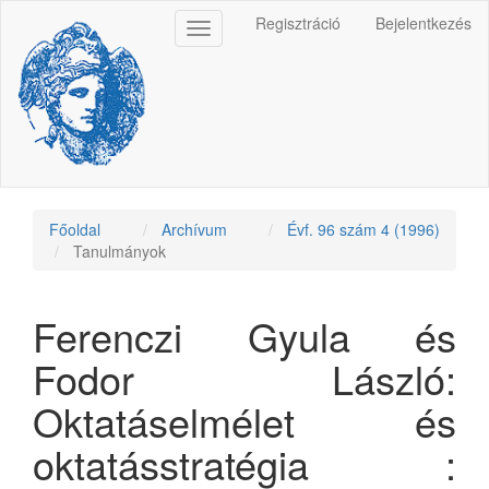
Main
Regisztráció
Bejelentkezés
Toggle
Navigation
navigation
Main
Content
Sidebar
Főoldal
Archívum
Évf. 96 szám 4 (1996)
Tanulmányok
Ferenczi Gyula és
Fodor László:
Oktatáselmélet és
oktatásstratégia :