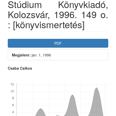
Stúdium Könyvkiadó,
Kolozsvár, 1996. 149 o.
: [könyvismertetés]
Article
PDF
Sidebar
Megjelent:
jan. 1, 1996
Main
Csaba Csíkos
Article
Letöltések
Content