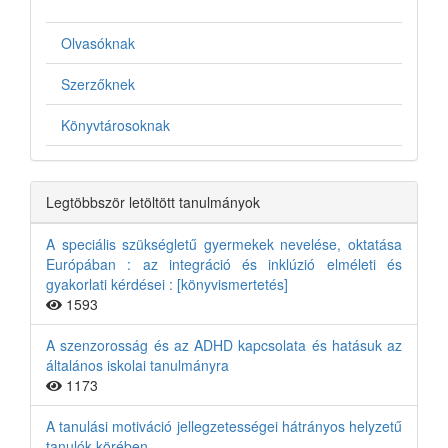
Olvasóknak
Szerzőknek
Könyvtárosoknak
Legtöbbször letöltött tanulmányok
A speciális szükségletű gyermekek nevelése, oktatása
Európában : az integráció és inklúzió elméleti és
gyakorlati kérdései : [könyvismertetés]
1593
A szenzorosság és az ADHD kapcsolata és hatásuk az
általános iskolai tanulmányra
1173
A tanulási motiváció jellegzetességei hátrányos helyzetű
tanulók körében