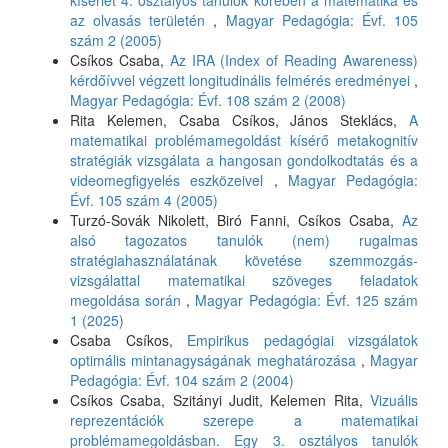
kísérlet 4. osztályos tanulók körében a matematika és
az olvasás területén
,
Magyar Pedagógia: Évf. 105
szám 2 (2005)
Csíkos Csaba,
Az IRA (Index of Reading Awareness)
kérdőívvel végzett longitudinális felmérés eredményei
,
Magyar Pedagógia: Évf. 108 szám 2 (2008)
Rita Kelemen, Csaba Csíkos, János Steklács,
A
matematikai problémamegoldást kísérő metakognitív
stratégiák vizsgálata a hangosan gondolkodtatás és a
videomegfigyelés eszközeivel
,
Magyar Pedagógia:
Évf. 105 szám 4 (2005)
Turzó-Sovák Nikolett, Biró Fanni, Csíkos Csaba,
Az
alsó tagozatos tanulók (nem) rugalmas
stratégiahasználatának követése szemmozgás-
vizsgálattal matematikai szöveges feladatok
megoldása során
,
Magyar Pedagógia: Évf. 125 szám
1 (2025)
Csaba Csíkos,
Empirikus pedagógiai vizsgálatok
optimális mintanagyságának meghatározása
,
Magyar
Pedagógia: Évf. 104 szám 2 (2004)
Csíkos Csaba, Szitányi Judit, Kelemen Rita,
Vizuális
reprezentációk szerepe a matematikai
problémamegoldásban. Egy 3. osztályos tanulók