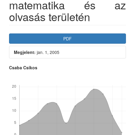
matematika és az
olvasás területén
Article
PDF
Sidebar
Megjelent:
jan. 1, 2005
Main
Csaba Csíkos
Article
Letöltések
Content