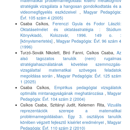
matematikai problémamegoldást kísérő metakognitív
stratégiák vizsgálata a hangosan gondolkodtatás és a
videomegfigyelés eszközeivel
,
Magyar Pedagógia:
Évf. 105 szám 4 (2005)
Csaba Csíkos,
Ferenczi Gyula és Fodor László:
Oktatáselmélet és oktatásstratégia : Stúdium
Könyvkiadó, Kolozsvár, 1996. 149 o. :
[könyvismertetés]
,
Magyar Pedagógia: Évf. 96 szám 4
(1996)
Turzó-Sovák Nikolett, Biró Fanni, Csíkos Csaba,
Az
alsó tagozatos tanulók (nem) rugalmas
stratégiahasználatának követése szemmozgás-
vizsgálattal matematikai szöveges feladatok
megoldása során
,
Magyar Pedagógia: Évf. 125 szám
1 (2025)
Csaba Csíkos,
Empirikus pedagógiai vizsgálatok
optimális mintanagyságának meghatározása
,
Magyar
Pedagógia: Évf. 104 szám 2 (2004)
Csíkos Csaba, Szitányi Judit, Kelemen Rita,
Vizuális
reprezentációk szerepe a matematikai
problémamegoldásban. Egy 3. osztályos tanulók
körében végzett fejlesztő kísérlet eredményei
,
Magyar
Pedagógia: Évf. 110 szám 2 (2010)