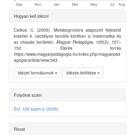
Article
Hogyan kell idézni
Details
Csíkos, C. (2005). Metakognícióra alapozott fejlesztő
kísérlet 4. osztályos tanulók körében a matematika és
az olvasás területén.
Magyar Pedagógia
,
105
(2), 127–
152. Elérés forrás
https://www.magyarpedagogia.hu/index.php/magyarped
agogia/article/view/343
Idézet formátumok
Idézés letöltése
Folyóirat szám
Évf. 105 szám 2 (2005)
Rovat