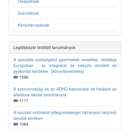
Olvasóknak
Szerzőknek
Könyvtárosoknak
Legtöbbször letöltött tanulmányok
A speciális szükségletű gyermekek nevelése, oktatása
Európában : az integráció és inklúzió elméleti és
gyakorlati kérdései : [könyvismertetés]
1596
A szenzorosság és az ADHD kapcsolata és hatásuk az
általános iskolai tanulmányra
1171
A tanulási motiváció jellegzetességei hátrányos helyzetű
tanulók körében
1084