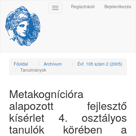
Main
Regisztráció
Bejelentkezés
Toggle
Navigation
navigation
Main
Content
Sidebar
Főoldal
Archívum
Évf. 105 szám 2 (2005)
Tanulmányok
Metakognícióra
alapozott fejlesztő
kísérlet 4. osztályos
tanulók körében a