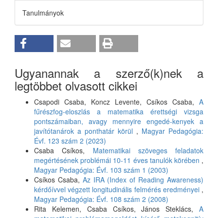
Tanulmányok
Ugyanannak a szerző(k)nek a
legtöbbet olvasott cikkei
Csapodi Csaba, Koncz Levente, Csíkos Csaba,
A
fűrészfog-eloszlás a matematika érettségi vizsga
pontszámaiban, avagy mennyire engedé-kenyek a
javítótanárok a ponthatár körül
,
Magyar Pedagógia:
Évf. 123 szám 2 (2023)
Csaba Csíkos,
Matematikai szöveges feladatok
megértésének problémái 10-11 éves tanulók körében
,
Magyar Pedagógia: Évf. 103 szám 1 (2003)
Csíkos Csaba,
Az IRA (Index of Reading Awareness)
kérdőívvel végzett longitudinális felmérés eredményei
,
Magyar Pedagógia: Évf. 108 szám 2 (2008)
Rita Kelemen, Csaba Csíkos, János Steklács,
A