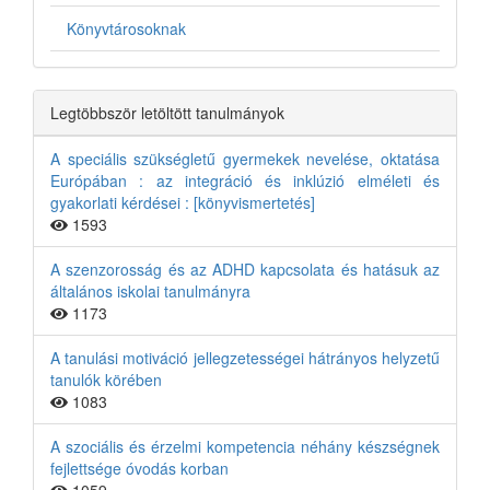
Könyvtárosoknak
Legtöbbször letöltött tanulmányok
A speciális szükségletű gyermekek nevelése, oktatása
Európában : az integráció és inklúzió elméleti és
gyakorlati kérdései : [könyvismertetés]
1593
A szenzorosság és az ADHD kapcsolata és hatásuk az
általános iskolai tanulmányra
1173
A tanulási motiváció jellegzetességei hátrányos helyzetű
tanulók körében
1083
A szociális és érzelmi kompetencia néhány készségnek
fejlettsége óvodás korban