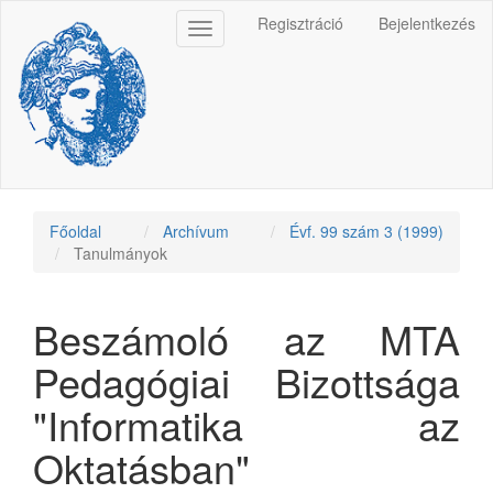
Main
Regisztráció
Bejelentkezés
Toggle
Navigation
navigation
Main
Content
Sidebar
Főoldal
Archívum
Évf. 99 szám 3 (1999)
Tanulmányok
Beszámoló az MTA
Pedagógiai Bizottsága
"Informatika az
Oktatásban"