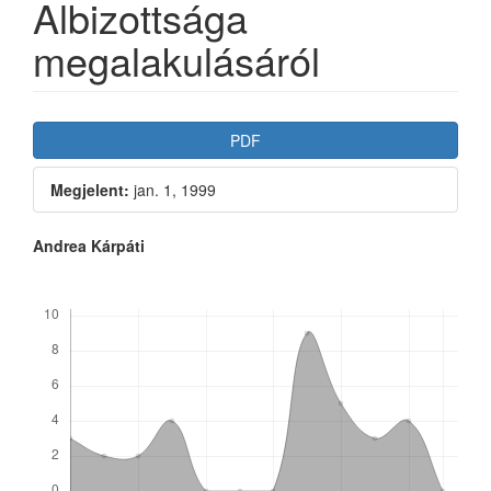
Albizottsága
megalakulásáról
Article
PDF
Sidebar
Megjelent:
jan. 1, 1999
Main
Andrea Kárpáti
Article
Letöltések
Content