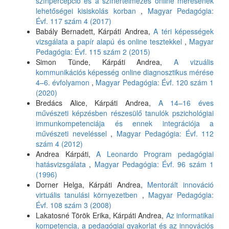
színpercepció és a színértelmezés online mérésének
lehetőségei kisiskolás korban
,
Magyar Pedagógia:
Évf. 117 szám 4 (2017)
Babály Bernadett, Kárpáti Andrea,
A téri képességek
vizsgálata a papír alapú és online tesztekkel
,
Magyar
Pedagógia: Évf. 115 szám 2 (2015)
Simon Tünde, Kárpáti Andrea,
A vizuális
kommunikációs képesség online diagnosztikus mérése
4–6. évfolyamon
,
Magyar Pedagógia: Évf. 120 szám 1
(2020)
Bredács Alice, Kárpáti Andrea,
A 14–16 éves
művészeti képzésben részesülő tanulók pszichológiai
immunkompetenciája és ennek integrációja a
művészeti neveléssel
,
Magyar Pedagógia: Évf. 112
szám 4 (2012)
Andrea Kárpáti,
A Leonardo Program pedagógiai
hatásvizsgálata
,
Magyar Pedagógia: Évf. 96 szám 1
(1996)
Dorner Helga, Kárpáti Andrea,
Mentorált innováció
virtuális tanulási környezetben
,
Magyar Pedagógia:
Évf. 108 szám 3 (2008)
Lakatosné Török Erika, Kárpáti Andrea,
Az informatikai
kompetencia, a pedagógiai gyakorlat és az innovációs