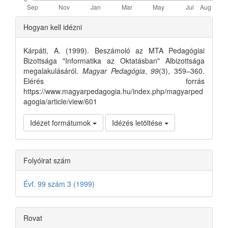
Article
Hogyan kell idézni
Details
Kárpáti, A. (1999). Beszámoló az MTA Pedagógiai
Bizottsága "Informatika az Oktatásban" Albizottsága
megalakulásáról.
Magyar Pedagógia
,
99
(3), 359–360.
Elérés forrás
https://www.magyarpedagogia.hu/index.php/magyarped
agogia/article/view/601
Idézet formátumok
Idézés letöltése
Folyóirat szám
Évf. 99 szám 3 (1999)
Rovat