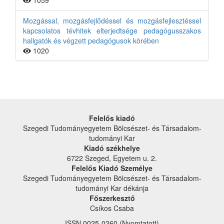
1059
Mozgással, mozgásfejlődéssel és mozgásfejlesztéssel
kapcsolatos tévhitek elterjedtsége pedagógusszakos
hallgatók és végzett pedagógusok körében
1020
Felelős kiadó
Szegedi Tudományegyetem Bölcsészet- és Társadalom­
tudományi Kar
Kiadó székhelye
6722 Szeged, Egyetem u. 2.
Felelős Kiadó Személye
Szegedi Tudományegyetem Bölcsészet- és Társadalom­
tudományi Kar dékánja
Főszerkesztő
Csíkos Csaba
ISSN 0025-0260 (Nyomtatott)