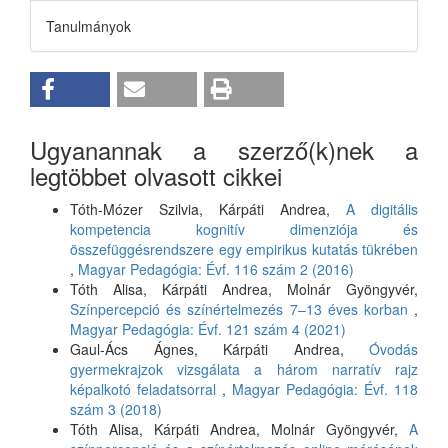
Tanulmányok
Ugyanannak a szerző(k)nek a
legtöbbet olvasott cikkei
Tóth-Mózer Szilvia, Kárpáti Andrea,
A digitális
kompetencia kognitív dimenziója és
összefüggésrendszere egy empirikus kutatás tükrében
,
Magyar Pedagógia: Évf. 116 szám 2 (2016)
Tóth Alisa, Kárpáti Andrea, Molnár Gyöngyvér,
Színpercepció és színértelmezés 7–13 éves korban
,
Magyar Pedagógia: Évf. 121 szám 4 (2021)
Gaul-Ács Ágnes, Kárpáti Andrea,
Óvodás
gyermekrajzok vizsgálata a három narratív rajz
képalkotó feladatsorral
,
Magyar Pedagógia: Évf. 118
szám 3 (2018)
Tóth Alisa, Kárpáti Andrea, Molnár Gyöngyvér,
A