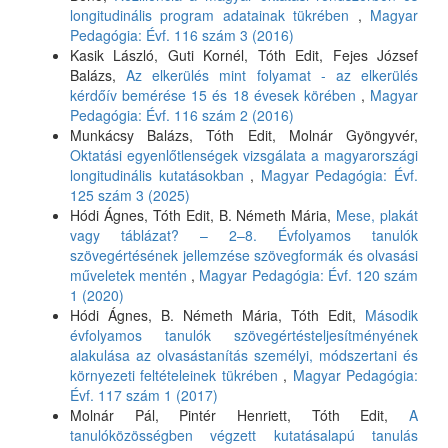
longitudinális program adatainak tükrében
,
Magyar
Pedagógia: Évf. 116 szám 3 (2016)
Kasik László, Guti Kornél, Tóth Edit, Fejes József
Balázs,
Az elkerülés mint folyamat - az elkerülés
kérdőív bemérése 15 és 18 évesek körében
,
Magyar
Pedagógia: Évf. 116 szám 2 (2016)
Munkácsy Balázs, Tóth Edit, Molnár Gyöngyvér,
Oktatási egyenlőtlenségek vizsgálata a magyarországi
longitudinális kutatásokban
,
Magyar Pedagógia: Évf.
125 szám 3 (2025)
Hódi Ágnes, Tóth Edit, B. Németh Mária,
Mese, plakát
vagy táblázat? – 2–8. Évfolyamos tanulók
szövegértésének jellemzése szövegformák és olvasási
műveletek mentén
,
Magyar Pedagógia: Évf. 120 szám
1 (2020)
Hódi Ágnes, B. Németh Mária, Tóth Edit,
Második
évfolyamos tanulók szövegértésteljesítményének
alakulása az olvasástanítás személyi, módszertani és
környezeti feltételeinek tükrében
,
Magyar Pedagógia:
Évf. 117 szám 1 (2017)
Molnár Pál, Pintér Henriett, Tóth Edit,
A
tanulóközösségben végzett kutatásalapú tanulás