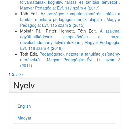
folyamatainak kognitív, társas és tanítási tényezői
,
Magyar Pedagógia: Évf. 117 szám 4 (2017)
Tóth Edit,
Az országos kompetenciamérés hatása a
tanítási munkára pedagógusinterjúk alapján
,
Magyar
Pedagógia: Évf. 115 szám 2 (2015)
Molnár Pál, Pintér Henriett, Tóth Edit,
A szakmai
együttműködések leképeződése a hazai
neveléstudományi folyóiratokban
,
Magyar Pedagógia:
Évf. 118 szám 4 (2018)
Tóth Edit,
Pedagógusok nézetei a tanulóiteljesítmény-
mérésekről
,
Magyar Pedagógia: Évf. 111 szám 3
(2011)
1
2
>
>>
Nyelv
English
Magyar