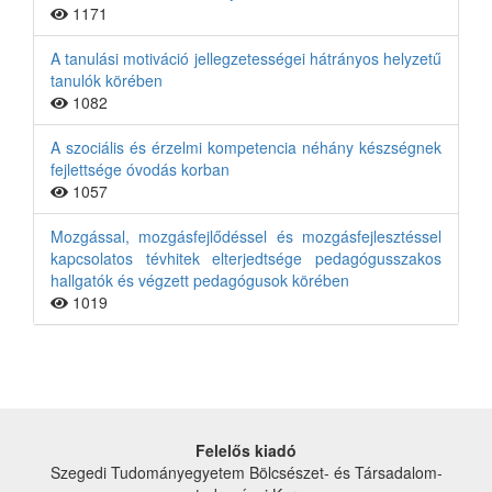
1171
A tanulási motiváció jellegzetességei hátrányos helyzetű
tanulók körében
1082
A szociális és érzelmi kompetencia néhány készségnek
fejlettsége óvodás korban
1057
Mozgással, mozgásfejlődéssel és mozgásfejlesztéssel
kapcsolatos tévhitek elterjedtsége pedagógusszakos
hallgatók és végzett pedagógusok körében
1019
Felelős kiadó
Szegedi Tudományegyetem Bölcsészet- és Társadalom­