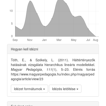
Article
Hogyan kell idézni
Details
Tóth, E., & Székely, L. (2011). Háttértényezők
hatásának vizsgálata hierarchikus lineáris modellekkel.
Magyar Pedagógia
,
111
(1), 5–23. Elérés forrás
https://www.magyarpedagogia.hu/index.php/magyarped
agogia/article/view/23
Idézet formátumok
Idézés letöltése