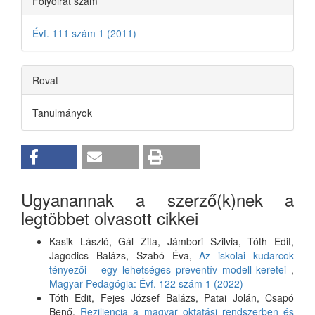
Folyóirat szám
Évf. 111 szám 1 (2011)
Rovat
Tanulmányok
Ugyanannak a szerző(k)nek a
legtöbbet olvasott cikkei
Kasik László, Gál Zita, Jámbori Szilvia, Tóth Edit,
Jagodics Balázs, Szabó Éva,
Az iskolai kudarcok
tényezői – egy lehetséges preventív modell keretei
,
Magyar Pedagógia: Évf. 122 szám 1 (2022)
Tóth Edit, Fejes József Balázs, Patai Jolán, Csapó
Benő,
Reziliencia a magyar oktatási rendszerben és