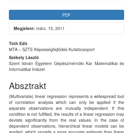
Article
PDF
Sidebar
Megjelent:
márc. 15, 2011
Main
Tóth Edit
MTA – SZTE Képességfejlődés Kutatócsoport
Article
Székely László
Content
Szent István Egyetem Gépészmérnöki Kar Matematikai és
Informatikai Intézet
Absztrakt
(Multivariate) linear regression represents a widespread tool
of correlation analysis which can only be applied if the
separate observations are mutually independent. If this
condition is not fulfilled, the results of a linear regression may
deviate significantly from the real values. In the case of
dependent observations, hierarchical linear models can be
applied, which provide a more accurate estimate than linear