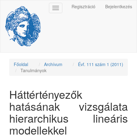
Main
Regisztráció
Bejelentkezés
Toggle
Navigation
navigation
Main
Content
Sidebar
Főoldal
Archívum
Évf. 111 szám 1 (2011)
Tanulmányok
Háttértényezők
hatásának vizsgálata
hierarchikus lineáris
modellekkel