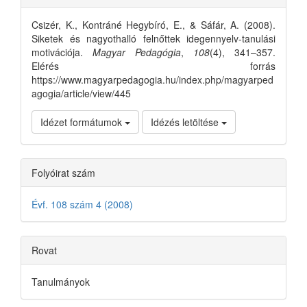
Details
Csizér, K., Kontráné Hegybíró, E., & Sáfár, A. (2008).
Siketek és nagyothalló felnőttek idegennyelv-tanulási
motivációja.
Magyar Pedagógia
,
108
(4), 341–357.
Elérés forrás
https://www.magyarpedagogia.hu/index.php/magyarped
agogia/article/view/445
Idézet formátumok
Idézés letöltése
Folyóirat szám
Évf. 108 szám 4 (2008)
Rovat
Tanulmányok