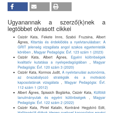
Ugyanannak a szerző(k)nek a
legtöbbet olvasott cikkei
Csizér Kata, Fekete Imre, Szabó Fruzsina, Albert
Ágnes,
Kitartás és érdeklődés a nyelvtanulásban: A
GRIT jelenség vizsgálata angol szakos egyetemisták
körében
,
Magyar Pedagógia: Évf. 123 szám 1 (2023)
Csizér Kata, Albert Ágnes,
Egyéni különbségek
kvalitatív kutatása a nyelvpedagógiában
,
Magyar
Pedagógia: Évf. 120 szám 3 (2020)
Csizér Kata, Kormos Judit,
A nyelvtanulási autonómia,
az önszabályozó stratégiák és a motiváció
kapcsolatának vizsgálata
,
Magyar Pedagógia: Évf.
112 szám 1 (2012)
Albert Ágnes, Spissich Boglárka, Csizér Kata,
Külföldi
tanulmányutak és egyéni különbségek
,
Magyar
Pedagógia: Évf. 122 szám 2 (2022)
Csizér Kata, Piniel Katalin, Kontráné Hegybíró Edit,
Hallássérült diákok idegen nyelvvel kapcsolatos egyéni