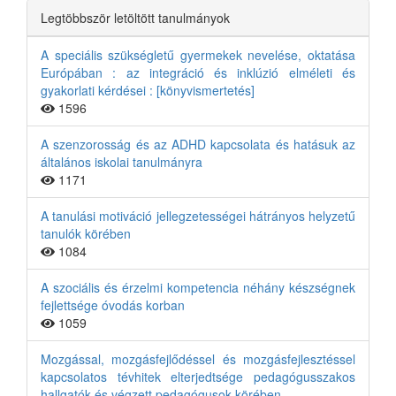
Legtöbbször letöltött tanulmányok
A speciális szükségletű gyermekek nevelése, oktatása
Európában : az integráció és inklúzió elméleti és
gyakorlati kérdései : [könyvismertetés]
1596
A szenzorosság és az ADHD kapcsolata és hatásuk az
általános iskolai tanulmányra
1171
A tanulási motiváció jellegzetességei hátrányos helyzetű
tanulók körében
1084
A szociális és érzelmi kompetencia néhány készségnek
fejlettsége óvodás korban
1059
Mozgással, mozgásfejlődéssel és mozgásfejlesztéssel
kapcsolatos tévhitek elterjedtsége pedagógusszakos
hallgatók és végzett pedagógusok körében