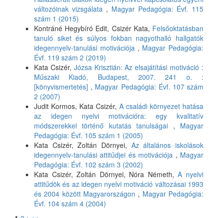
változóinak vizsgálata
,
Magyar Pedagógia: Évf. 115
szám 1 (2015)
Kontráné Hegybíró Edit, Csizér Kata,
Felsőoktatásban
tanuló siket és súlyos fokban nagyothalló hallgatók
idegennyelv-tanulási motivációja
,
Magyar Pedagógia:
Évf. 119 szám 2 (2019)
Kata Csizér,
Józsa Krisztián: Az elsajátítási motiváció :
Műszaki Kiadó, Budapest, 2007. 241 o. :
[könyvismertetés]
,
Magyar Pedagógia: Évf. 107 szám
2 (2007)
Judit Kormos, Kata Csizér,
A családi környezet hatása
az idegen nyelvi motivációra: egy kvalitatív
módszerekkel történő kutatás tanulságai
,
Magyar
Pedagógia: Évf. 105 szám 1 (2005)
Kata Csizér, Zoltán Dörnyei,
Az általános iskolások
idegennyelv-tanulási attitűdjei és motivációja
,
Magyar
Pedagógia: Évf. 102 szám 3 (2002)
Kata Csizér, Zoltán Dörnyei, Nóra Németh,
A nyelvi
attitűdök és az idegen nyelvi motiváció változásai 1993
és 2004 között Magyarországon
,
Magyar Pedagógia:
Évf. 104 szám 4 (2004)