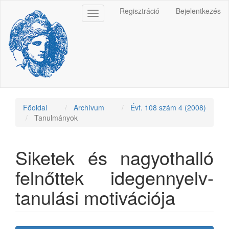
Main
Regisztráció
Bejelentkezés
Toggle
Navigation
navigation
Main
Content
Sidebar
Főoldal
Archívum
Évf. 108 szám 4 (2008)
Tanulmányok
Siketek és nagyothalló
felnőttek idegennyelv-
tanulási motivációja