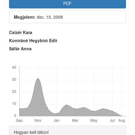
Article
PDF
Sidebar
Megjelent:
dec. 15, 2008
Main
Csizér Kata
Article
Kontráné Hegybíró Edit
Sáfár Anna
Content
Letöltések
Article
Hogyan kell idézni